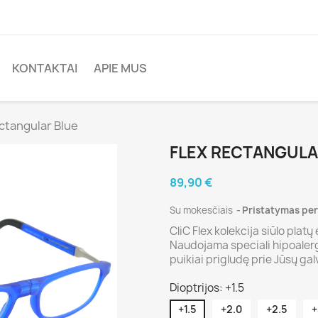
KONTAKTAI
APIE MUS
ctangular Blue
FLEX RECTANGULA
89,90 €
Su mokesčiais
Pristatymas per 
CliC Flex kolekcija siūlo plat
Naudojama speciali hipoalergin
puikiai prigludę prie Jūsų gal
Dioptrijos: +1.5
+1.5
+2.0
+2.5
+