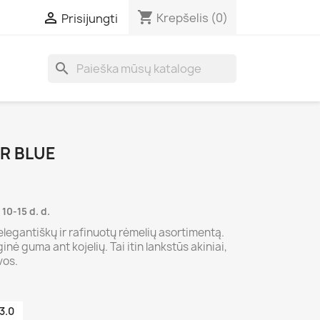
shopping_cart

Krepšelis
(0)
Prisijungti
search
R BLUE
10-15 d. d.
ų elegantiškų ir rafinuotų rėmelių asortimentą.
ė guma ant kojelių. Tai itin lankstūs akiniai,
vos.
3.0