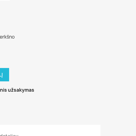
šerkšno
LĮ
tinis užsakymas