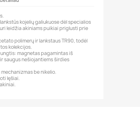
detaliau
s.
 lankstūs kojelių galiukuose dėl specialios
i leidžia akiniams puikiai priglusti prie
etato polimerų ir lankstaus TR90, todėl
itos kolekcijos.
jungtis: magnetas pagamintas iš
ir saugus nešiojantiems širdies
ų mechanizmas be nikelio.
ti lęšiai.
kiniai.