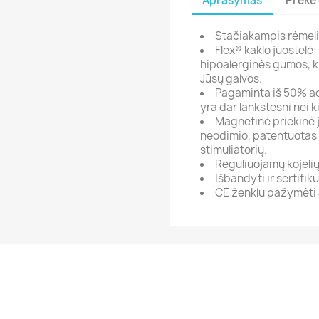
Aprašymas
Prekė 
Stačiakampis rėmeli
Flex® kaklo juostelė:
hipoalerginės gumos, kur
Jūsų galvos.
Pagaminta iš 50% ac
yra dar lankstesni nei k
Magnetinė priekinė 
neodimio, patentuotas 
stimuliatorių.
Reguliuojamų kojeli
Išbandyti ir sertifikuo
CE ženklu pažymėti a