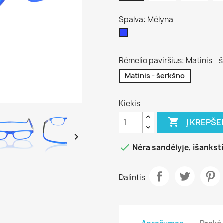
Spalva: Mėlyna
Mėlyna
Rėmelio paviršius: Matinis - 
Matinis - šerkšno
Kiekis

Į KREPŠE


Nėra sandėlyje, išanks
Dalintis