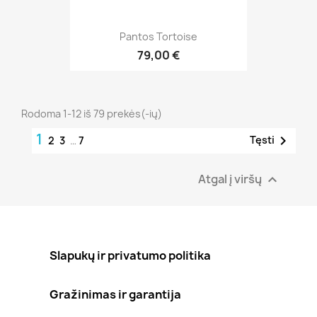
Pantos Tortoise
79,00 €
Rodoma 1-12 iš 79 prekės(-ių)
1

Tęsti
2
3
…
7
Atgal į viršų

Slapukų ir privatumo politika
Gražinimas ir garantija