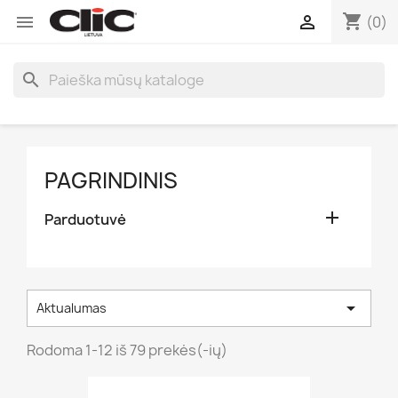
shopping_cart


(0)
search
PAGRINDINIS

Parduotuvė

Aktualumas
Rodoma 1-12 iš 79 prekės(-ių)