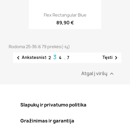
Flex Rectangular Blue
89,90 €
Rodoma 25-36 iš 79 prekės(-ių)
3


Ankstesnis
Tęsti
1
2
4
…
7
Atgal į viršų

Slapukų ir privatumo politika
Gražinimas ir garantija