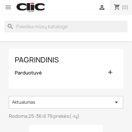
shopping_cart


(0)
search
PAGRINDINIS

Parduotuvė

Aktualumas
Rodoma 25-36 iš 79 prekės(-ių)